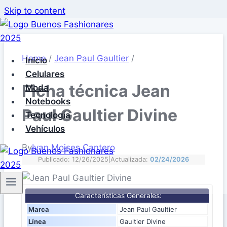
Skip to content
Home
/
Jean Paul Gaultier
/
Inicio
Celulares
Ficha técnica Jean
Moda
Notebooks
Paul Gaultier Divine
Tecnología
Vehículos
By
Ivan Moises Cantero
Publicado: 12/26/2025
|
Actualizada:
02/24/2026
Características Generales:
Marca
Jean Paul Gaultier
Línea
Gaultier Divine