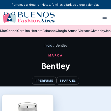
Skip
Perfumes al detalle · Notas, familias olfativas y equivalencias
to
content
Dior
Chanel
Carolina Herrera
Rabanne
Giorgio Armani
Versace
Givenchy
Jea
Inicio
/
Bentley
MARCA
Bentley
1 PERFUME
1 PARA ÉL