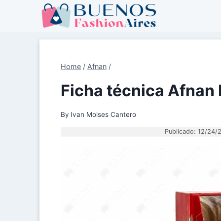
Skip
to
content
Home
/
Afnan
/
Ficha técnica Afna
By
Ivan Moises Cantero
Publicado: 12/24/