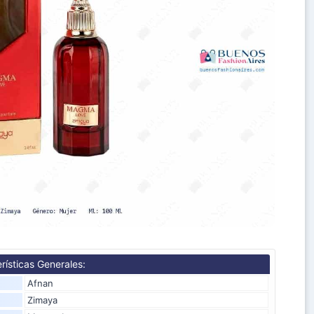
rísticas Generales:
Afnan
Zimaya