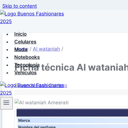
Skip to content
Inicio
Celulares
Home
/
Al wataniah
/
Moda
Notebooks
Ficha técnica Al watania
Tecnología
Vehículos
By
Ivan Moises Cantero
Marca
Nombre del perfume