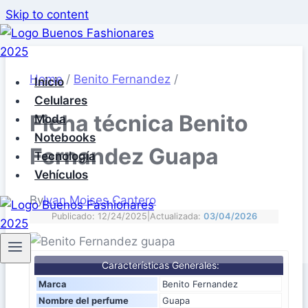
Skip to content
Home
/
Benito Fernandez
/
Inicio
Celulares
Ficha técnica Benito
Moda
Notebooks
Fernandez Guapa
Tecnología
Vehículos
By
Ivan Moises Cantero
Publicado: 12/24/2025
|
Actualizada:
03/04/2026
Características Generales:
Marca
Benito Fernandez
Nombre del perfume
Guapa