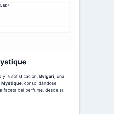
ML EDP
Mystique
y la sofisticación.
Bvlgari
, una
e Mystique
, consolidándose
da faceta del perfume, desde su