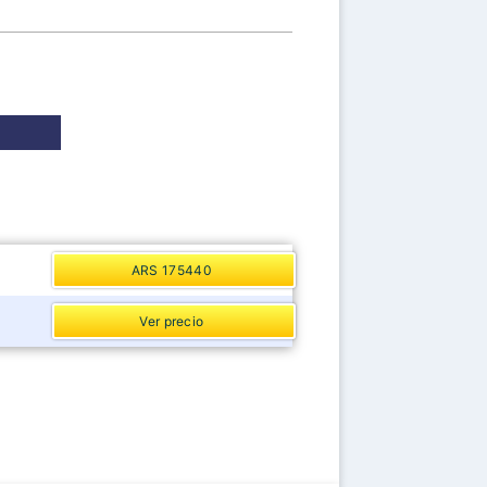
ARS 175440
Ver precio