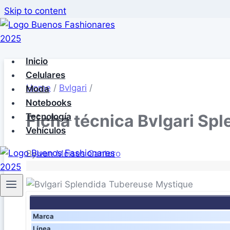
Skip to content
Inicio
Celulares
Home
/
Bvlgari
/
Moda
Notebooks
Ficha técnica Bvlgari Sp
Tecnología
Vehículos
By
Ivan Moises Cantero
Marca
Línea