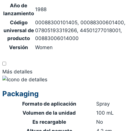
Año de
1988
lanzamiento
Código
00088300101405, 00088300601400,
universal de
07805193319266, 44501277018001,
producto
00883006014000
Versión
Women
Más detalles
Packaging
Formato de aplicación
Spray
Volumen de la unidad
100 mL
Es recargable
No
Altura del paquete
4.2 cm