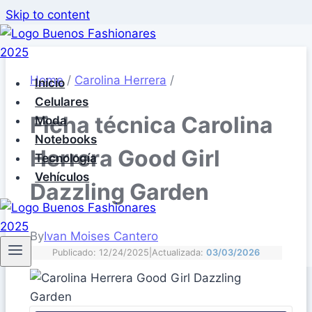
Skip to content
Home
/
Carolina Herrera
/
Inicio
Celulares
Ficha técnica Carolina
Moda
Notebooks
Herrera Good Girl
Tecnología
Vehículos
Dazzling Garden
By
Ivan Moises Cantero
Publicado: 12/24/2025
|
Actualizada:
03/03/2026