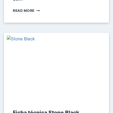
FICHA
READ MORE
TÉCNICA
YVES
SAINT
LAURENT
BLACK
OPIUM
Ficha técnica Stone Black