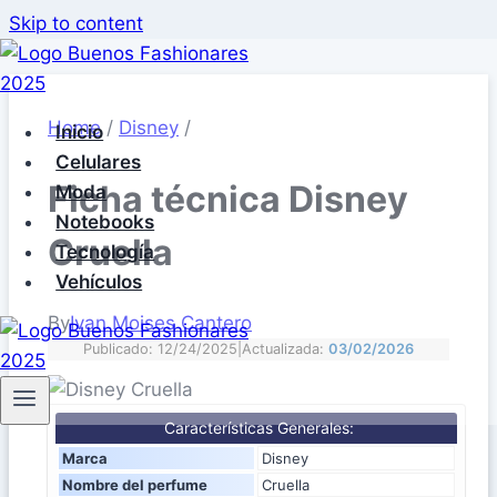
Skip to content
Home
/
Disney
/
Inicio
Celulares
Ficha técnica Disney
Moda
Notebooks
Cruella
Tecnología
Vehículos
By
Ivan Moises Cantero
Publicado: 12/24/2025
|
Actualizada:
03/02/2026
Características Generales:
Marca
Disney
Nombre del perfume
Cruella