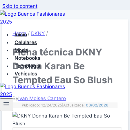
Skip to content
Home
/
DKNY
/
Inicio
Celulares
Ficha técnica DKNY
Moda
Notebooks
Donna Karan Be
Tecnología
Vehículos
Tempted Eau So Blush
By
Ivan Moises Cantero
Publicado: 12/24/2025
|
Actualizada:
03/02/2026