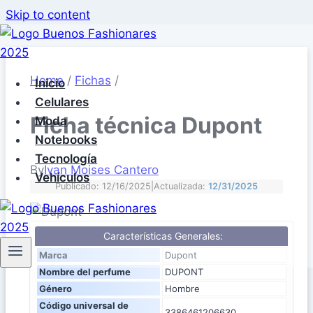
Skip to content
Home
/
Fichas
/
Inicio
Celulares
Ficha técnica Dupont
Moda
Notebooks
Tecnología
By
Ivan Moises Cantero
Vehículos
Publicado: 12/16/2025
|
Actualizada:
12/31/2025
Características Generales:
Marca
Dupont
Nombre del perfume
DUPONT
Género
Hombre
Código universal de
3386461206630