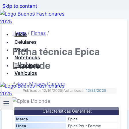
Skip to content
Home
/
Fichas
/
Inicio
Celulares
Ficha técnica Epica
Moda
Notebooks
L’blonde
Tecnología
Vehículos
By
Ivan Moises Cantero
Publicado: 12/16/2025
|
Actualizada:
12/31/2025
Características Generales:
Marca
Epica
Línea
Epica Pour Femme