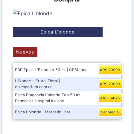
Epica L’blonde
Nuevos
EDP Epica L ́Blonde x 50 ml | GPSfarma
ARS 20990
L ́Blonde – Frutal Floral |
ARS 20990
epicaparfum.com.ar
Epica Fragancia L’blonde Edp 50 ml |
ARS 14625
Farmacias Hospital Italiano
Epica L’blonde | Mercado libre
Ver precio