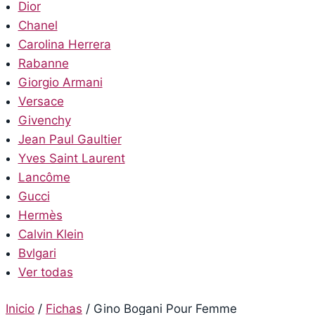
Dior
Chanel
Carolina Herrera
Rabanne
Giorgio Armani
Versace
Givenchy
Jean Paul Gaultier
Yves Saint Laurent
Lancôme
Gucci
Hermès
Calvin Klein
Bvlgari
Ver todas
Inicio
/
Fichas
/
Gino Bogani Pour Femme