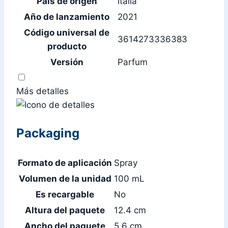
País de origen
Italia
Año de lanzamiento
2021
Código universal de
3614273336383
producto
Versión
Parfum
Más detalles
Packaging
Formato de aplicación
Spray
Volumen de la unidad
100 mL
Es recargable
No
Altura del paquete
12.4 cm
Ancho del paquete
5.6 cm