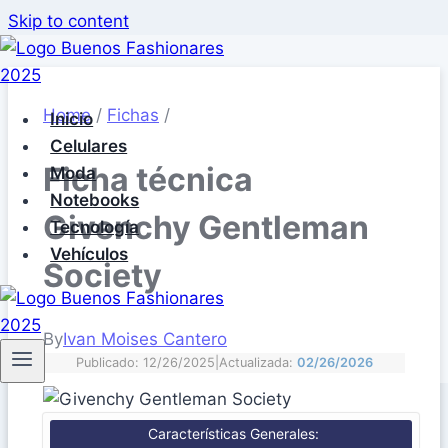
Skip to content
Home
/
Fichas
/
Inicio
Celulares
Ficha técnica
Moda
Notebooks
Givenchy Gentleman
Tecnología
Vehículos
Society
By
Ivan Moises Cantero
Publicado: 12/26/2025
|
Actualizada:
02/26/2026
Características Generales: