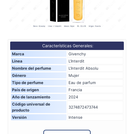
Características Generales:
Marca
Givenchy
Línea
L’Interdit
Nombre del perfume
L’Interdit Absolu
Género
Mujer
Tipo de perfume
Eau de parfum
País de origen
Francia
Año de lanzamiento
2024
Código universal de
3274872473744
producto
Versión
Intense