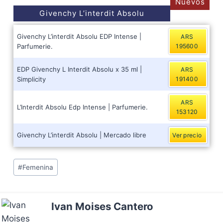
Nuevos
Givenchy L’interdit Absolu
Givenchy L’interdit Absolu EDP Intense |
ARS
Parfumerie.
195600
EDP Givenchy L Interdit Absolu x 35 ml |
ARS
Simplicity
191400
ARS
L’Interdit Absolu Edp Intense | Parfumerie.
153120
Givenchy L’interdit Absolu | Mercado libre
Ver precio
Post
#
Femenina
Tags:
Ivan Moises Cantero