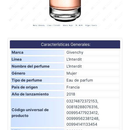
Características Generales:
Marca
Givenchy
Línea
L’Interdit
Nombre del perfume
L’Interdit
Género
Mujer
Tipo de perfume
Eau de parfum
País de origen
Francia
Año de lanzamiento
2018
03274872372153,
00818288076316,
Código universal de
00995477923412,
producto
00999562381248,
00994141133454