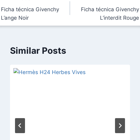
Navegación
Ficha técnica Givenchy
Ficha técnica Givenchy
de
L’ange Noir
L’interdit Rouge
entradas
Similar Posts