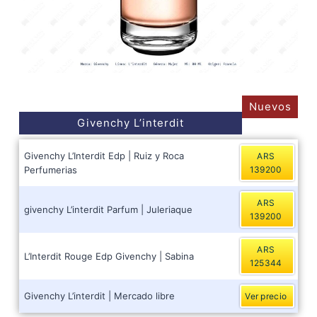
Nuevos
Givenchy L’interdit
Givenchy L’Interdit Edp | Ruiz y Roca
ARS
Perfumerias
139200
ARS
givenchy L’interdit Parfum | Juleriaque
139200
ARS
L’Interdit Rouge Edp Givenchy | Sabina
125344
Givenchy L’interdit | Mercado libre
Ver precio