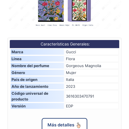
Características Generales:
Marca
Gucci
Línea
Flora
Nombre del perfume
Gorgeous Magnolia
Género
Mujer
País de origen
Italia
Año de lanzamiento
2023
Código universal de
3616303470791
producto
Versión
EDP
Más detalles