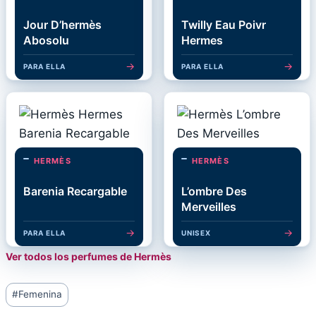
Jour D’hermès
Twilly Eau Poivr
Abosolu
Hermes
→
→
PARA ELLA
PARA ELLA
HERMÈS
HERMÈS
Barenia Recargable
L’ombre Des
Merveilles
→
→
PARA ELLA
UNISEX
Ver todos los perfumes de Hermès
Post
#
Femenina
Tags: