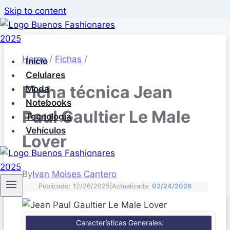
Skip to content
Home
/
Fichas
/
Inicio
Celulares
Ficha técnica Jean
Moda
Notebooks
Paul Gaultier Le Male
Tecnología
Vehículos
Lover
By
Ivan Moises Cantero
Publicado: 12/26/2025
|
Actualizada:
02/24/2026
Características Generales: