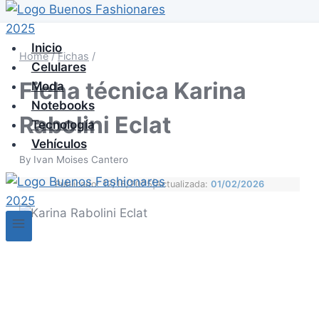
Skip
to
content
Inicio
Home
/
Fichas
/
Celulares
Ficha técnica Karina
Moda
Notebooks
Rabolini Eclat
Tecnología
Vehículos
By
Ivan Moises Cantero
Publicado: 12/16/2025
|
Actualizada:
01/02/2026