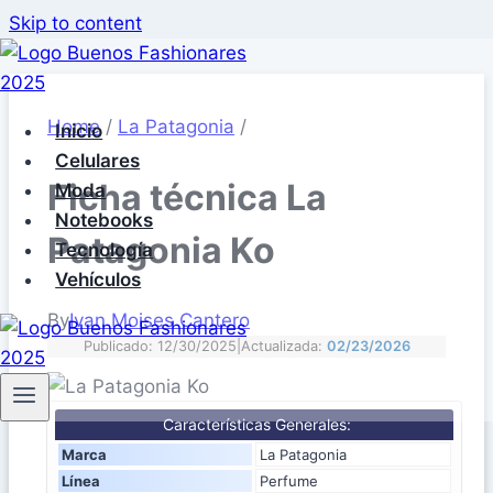
Skip to content
Home
/
La Patagonia
/
Inicio
Celulares
Ficha técnica La
Moda
Notebooks
Patagonia Ko
Tecnología
Vehículos
By
Ivan Moises Cantero
Publicado: 12/30/2025
|
Actualizada:
02/23/2026
Características Generales:
Marca
La Patagonia
Línea
Perfume