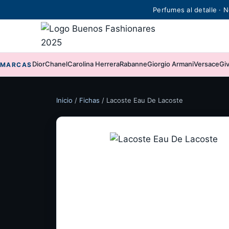
Skip
Perfumes al detalle · N
to
content
Dior
Chanel
Carolina Herrera
Rabanne
Giorgio Armani
Versace
Gi
MARCAS
Inicio
/
Fichas
/
Lacoste Eau De Lacoste