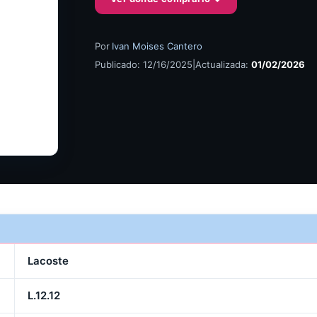
Por
Ivan Moises Cantero
Publicado: 12/16/2025
|
Actualizada:
01/02/2026
Lacoste
L.12.12