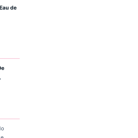
Eau de
De
,
do
se