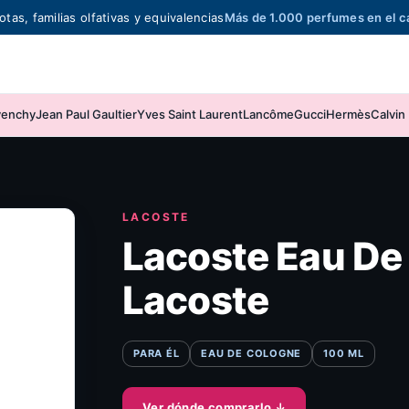
otas, familias olfativas y equivalencias
Más de 1.000 perfumes en el c
venchy
Jean Paul Gaultier
Yves Saint Laurent
Lancôme
Gucci
Hermès
Calvin 
LACOSTE
Lacoste Eau De
Lacoste
PARA ÉL
EAU DE COLOGNE
100 ML
Ver dónde comprarlo
↓