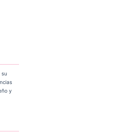
 su
ncias
eño y