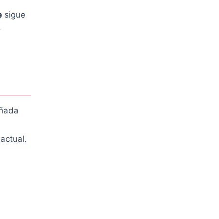
e
sigue
o
eñada
actual.