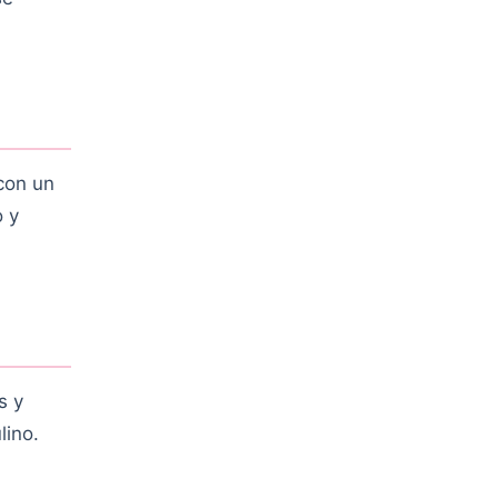
 con un
o y
s y
lino.