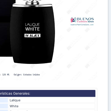
rísticas Generales:
Lalique
White