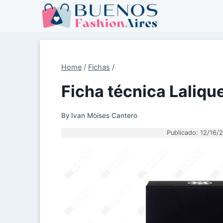
Skip
to
content
Home
/
Fichas
/
Ficha técnica Laliqu
By
Ivan Moises Cantero
Publicado: 12/16/