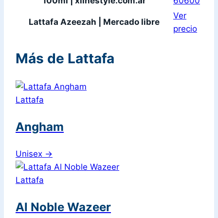
100ml | xlinestyle.com.ar
60600
Ver
Lattafa Azeezah | Mercado libre
precio
Más de Lattafa
Lattafa
Angham
Unisex
→
Lattafa
Al Noble Wazeer