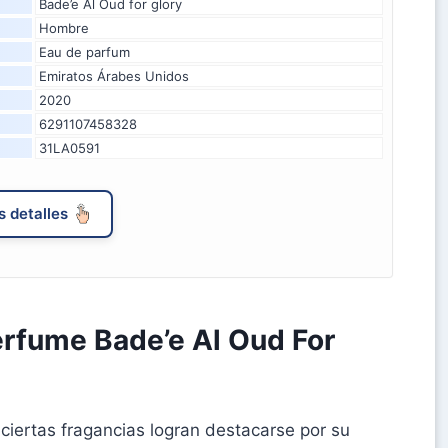
Bade’e Al Oud for glory
Hombre
Eau de parfum
Emiratos Árabes Unidos
2020
6291107458328
31LA0591
 detalles
rfume Bade’e Al Oud For
ciertas fragancias logran destacarse por su