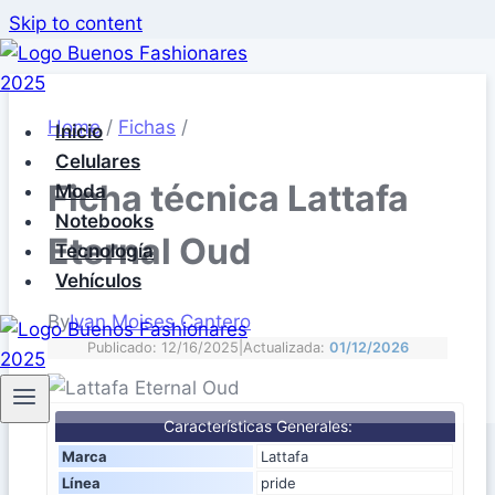
Skip to content
Home
/
Fichas
/
Inicio
Celulares
Ficha técnica Lattafa
Moda
Notebooks
Eternal Oud
Tecnología
Vehículos
By
Ivan Moises Cantero
Publicado: 12/16/2025
|
Actualizada:
01/12/2026
Características Generales:
Marca
Lattafa
Línea
pride