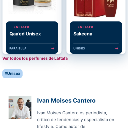
LATTAFA
LATTAFA
Qaa’ed Unisex
Sakeena
→
→
PARA ELLA
UNISEX
Ver todos los perfumes de Lattafa
Post
#
Unisex
Tags:
Ivan Moises Cantero
Ivan Moises Cantero es periodista,
crítico de tendencias y especialista en
lifestyle. Como autor de