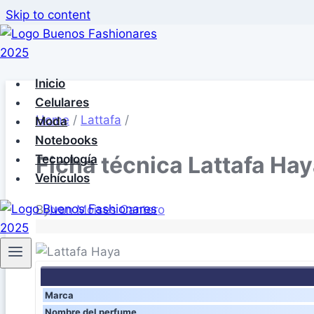
Skip to content
Inicio
Celulares
Home
/
Lattafa
/
Moda
Notebooks
Ficha técnica Lattafa Ha
Tecnología
Vehículos
By
Ivan Moises Cantero
Marca
Nombre del perfume