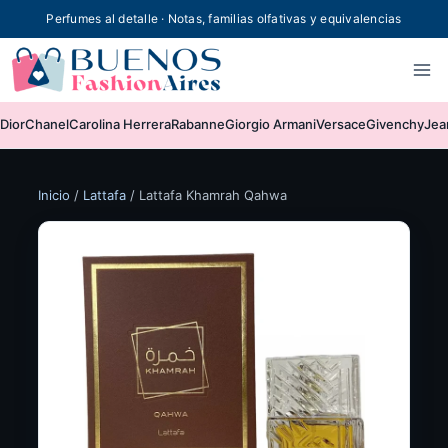
Skip
Perfumes al detalle · Notas, familias olfativas y equivalencias
to
content
Dior
Chanel
Carolina Herrera
Rabanne
Giorgio Armani
Versace
Givenchy
Jea
Inicio
/
Lattafa
/
Lattafa Khamrah Qahwa