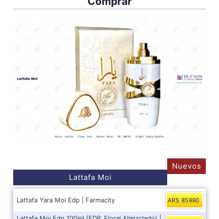
Comprar
Nuevos
Lattafa Moi
Lattafa Yara Moi Edp | Farmacity
ARS 85990
Lattafa Moi Edp 100ml (EDP, Floral Almizclado) |