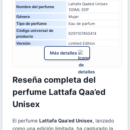
Lattafa Qaa’ed Unisex
Nombre del perfume
100ML EDP
Género
Mujer
Tipo de perfume
Eau de parfum
Código universal de
6291107450414
producto
Versión
Limited Edition
Más detalles
Reseña completa del
perfume Lattafa Qaa’ed
Unisex
El perfume
Lattafa Qaa’ed Unisex
, lanzado
como una edición limitada, ha capturado la