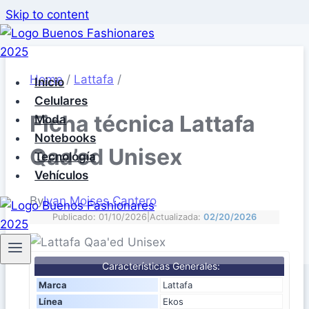
Skip to content
Home
/
Lattafa
/
Inicio
Celulares
Ficha técnica Lattafa
Moda
Notebooks
Qaa’ed Unisex
Tecnología
Vehículos
By
Ivan Moises Cantero
Publicado: 01/10/2026
|
Actualizada:
02/20/2026
Características Generales:
Marca
Lattafa
Línea
Ekos