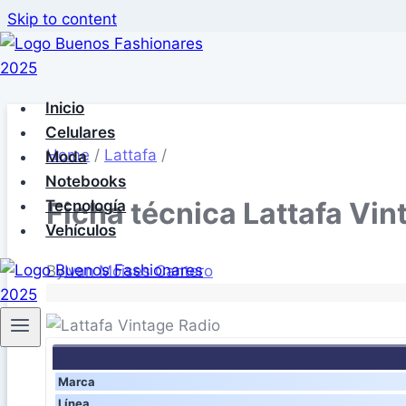
Skip to content
Inicio
Celulares
Home
/
Lattafa
/
Moda
Notebooks
Ficha técnica Lattafa Vin
Tecnología
Vehículos
By
Ivan Moises Cantero
Marca
Línea