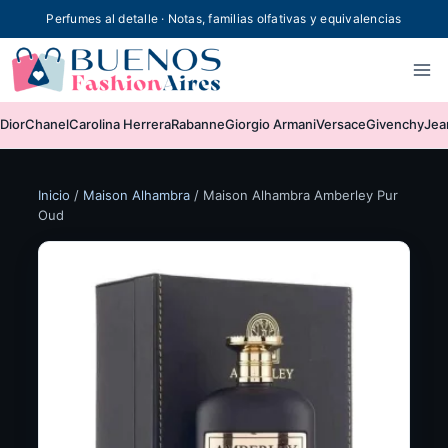
Skip
Perfumes al detalle · Notas, familias olfativas y equivalencias
to
content
Dior
Chanel
Carolina Herrera
Rabanne
Giorgio Armani
Versace
Givenchy
Jea
Inicio
/
Maison Alhambra
/
Maison Alhambra Amberley Pur
Oud