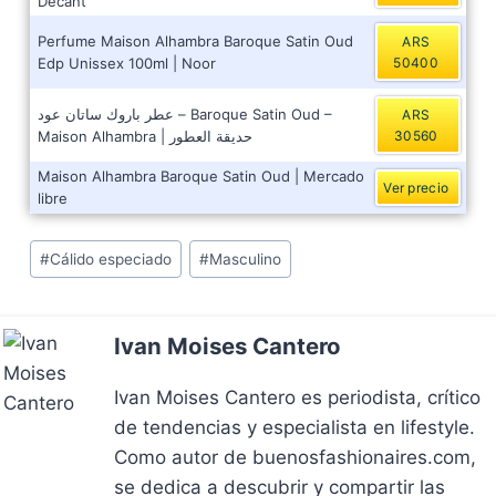
Decant
Perfume Maison Alhambra Baroque Satin Oud
ARS
Edp Unissex 100ml | Noor
50400
عطر باروك ساتان عود – Baroque Satin Oud –
ARS
Maison Alhambra | حديقة العطور
30560
Maison Alhambra Baroque Satin Oud | Mercado
Ver precio
libre
Post
#
Cálido especiado
#
Masculino
Tags:
Ivan Moises Cantero
Ivan Moises Cantero es periodista, crítico
de tendencias y especialista en lifestyle.
Como autor de buenosfashionaires.com,
se dedica a descubrir y compartir las