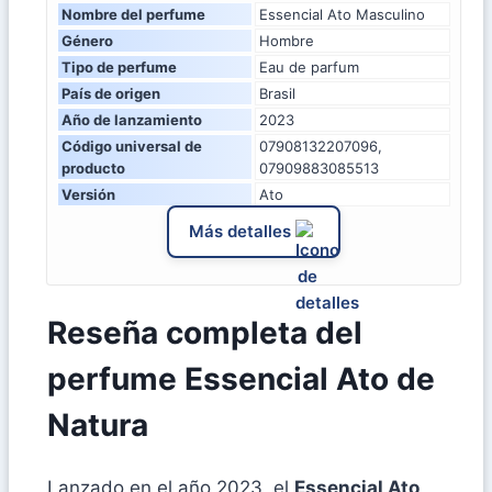
Nombre del perfume
Essencial Ato Masculino
Género
Hombre
Tipo de perfume
Eau de parfum
País de origen
Brasil
Año de lanzamiento
2023
Código universal de
07908132207096,
producto
07909883085513
Versión
Ato
Más detalles
Reseña completa del
perfume Essencial Ato de
Natura
Lanzado en el año 2023, el
Essencial Ato