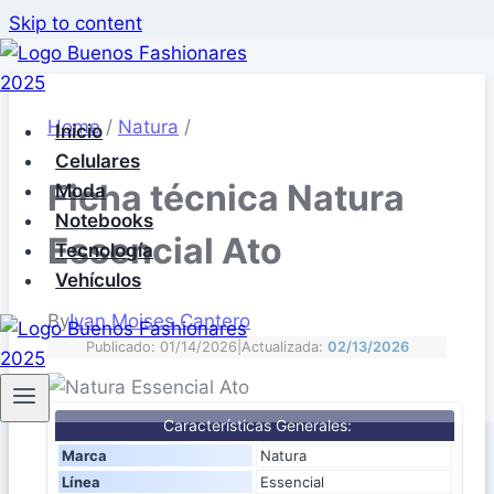
Skip to content
Home
/
Natura
/
Inicio
Celulares
Ficha técnica Natura
Moda
Notebooks
Essencial Ato
Tecnología
Vehículos
By
Ivan Moises Cantero
Publicado: 01/14/2026
|
Actualizada:
02/13/2026
Características Generales:
Marca
Natura
Línea
Essencial