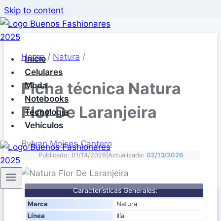
Skip to content
Home
/
Natura
/
Inicio
Celulares
Ficha técnica Natura
Moda
Notebooks
Flor De Laranjeira
Tecnología
Vehículos
By
Ivan Moises Cantero
Publicado: 01/14/2026
|
Actualizada:
02/13/2026
Características Generales:
Marca
Natura
Línea
Ilía