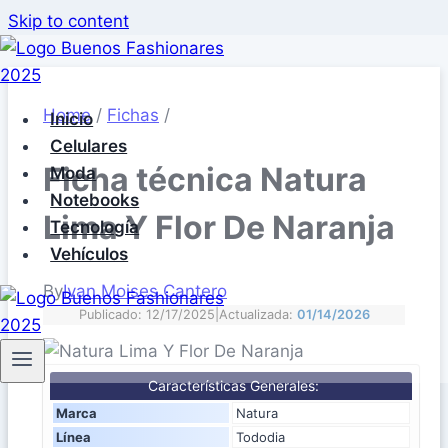
Skip to content
Home
/
Fichas
/
Inicio
Celulares
Ficha técnica Natura
Moda
Notebooks
Lima Y Flor De Naranja
Tecnología
Vehículos
By
Ivan Moises Cantero
Publicado: 12/17/2025
|
Actualizada:
01/14/2026
Características Generales:
Marca
Natura
Línea
Tododia