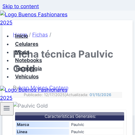
Skip to content
Home
/
Fichas
/
Inicio
Celulares
Ficha técnica Paulvic
Moda
Notebooks
Gold
Tecnología
Vehículos
By
Ivan Moises Cantero
Publicado: 12/17/2025
|
Actualizada:
01/15/2026
Características Generales:
Marca
Paulvic
Línea
Paulvic