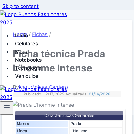
Skip to content
Home
/
Fichas
/
Inicio
Celulares
Ficha técnica Prada
Moda
Notebooks
L’homme Intense
Tecnología
Vehículos
By
Ivan Moises Cantero
Publicado: 12/17/2025
|
Actualizada:
01/16/2026
Características Generales:
Marca
Prada
Línea
L’Homme