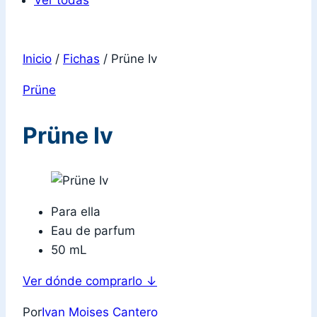
Ver todas
Inicio
/
Fichas
/
Prüne Iv
Prüne
Prüne Iv
Para ella
Eau de parfum
50 mL
Ver dónde comprarlo
↓
Por
Ivan Moises Cantero