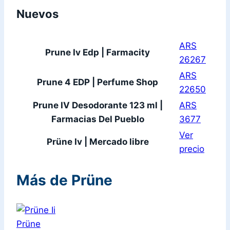
Nuevos
ARS
Prune Iv Edp | Farmacity
26267
ARS
Prune 4 EDP | Perfume Shop
22650
Prune IV Desodorante 123 ml |
ARS
Farmacias Del Pueblo
3677
Ver
Prüne Iv | Mercado libre
precio
Más de Prüne
Prüne