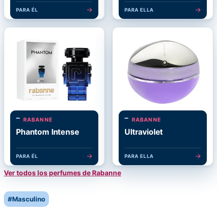
→
→
PARA ÉL
PARA ELLA
RABANNE
RABANNE
Phantom Intense
Ultraviolet
→
→
PARA ÉL
PARA ELLA
Ver todos los perfumes de Rabanne
Post
#
Masculino
Tags: