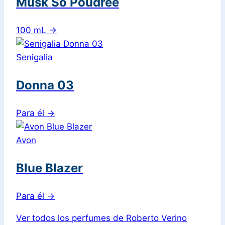
Musk So Poudree
100 mL
→
Senigalia
Donna 03
Para él
→
Avon
Blue Blazer
Para él
→
Ver todos los perfumes de Roberto Verino