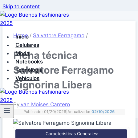
Skip to content
Home
/
Salvatore Ferragamo
/
Inicio
Celulares
Ficha técnica
Moda
Notebooks
Salvatore Ferragamo
Tecnología
Vehículos
Signorina Libera
By
Ivan Moises Cantero
Publicado: 01/20/2026
|
Actualizada:
02/10/2026
Características Generales: