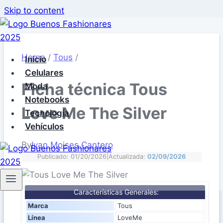
Skip to content
Home
/
Tous
/
Inicio
Celulares
Ficha técnica Tous
Moda
Notebooks
Love Me The Silver
Tecnología
Vehículos
By
Ivan Moises Cantero
Publicado: 01/20/2026
|
Actualizada:
02/09/2026
Características Generales:
Marca
Tous
Línea
LoveMe