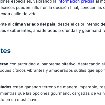
iones especiales, valorando la
información precisa
al mo
écnicos pueden influir en la decisión final, conocer las 
cada estilo de vida.
ente al
clima variado del país
, desde el calor intenso d
lorales exuberantes, amaderadas profundas y gourmand r
ntes
deran
con autoridad el panorama olfativo, destacando el
oques cítricos vibrantes y amaderados sutiles que apor
clados
están ganando terreno de manera imparable, resu
, mientras que las opciones gourmand, cargadas de vain
ido en un must-have.