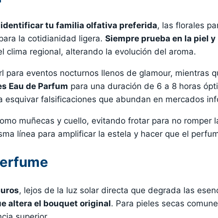
s
identificar tu familia olfativa preferida
, las florales p
ara la cotidianidad ligera.
Siempre prueba en la piel y
el clima regional, alterando la evolución del aroma.
rl para eventos nocturnos llenos de glamour, mientras qu
es Eau de Parfum
para una duración de 6 a 8 horas ópti
ra esquivar falsificaciones que abundan en mercados in
omo muñecas y cuello, evitando frotar para no romper l
a línea para amplificar la estela y hacer que el perfum
perfume
curos
, lejos de la luz solar directa que degrada las ese
ue altera el bouquet original
. Para pieles secas comune
ia superior.