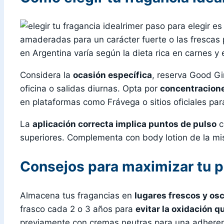
rimer paso para elegir e
amaderadas para un carácter fuerte o las frescas p
en Argentina varía según la dieta rica en carnes y 
Considera la
ocasión específica
, reserva Good Gi
oficina o salidas diurnas. Opta por
concentracion
en plataformas como Frávega o sitios oficiales pa
La
aplicación correcta implica puntos de pulso
c
superiores. Complementa con body lotion de la mism
Consejos para maximizar tu 
Almacena tus fragancias en
lugares frescos y os
frasco cada 2 o 3 años para
evitar la oxidación q
previamente con cremas neutras para una adherenc