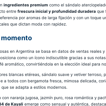
en
ingredientes premium
como el sándalo aterciopelado
ecto entre
frescura inicial y profundidad duradera
que f
preferencia por aromas de larga fijación y con un toque
ocales que dictan moda con rapidez.
l momento
osas en Argentina se basa en datos de ventas reales 
osiciona como un ícono indiscutible gracias a sus nota
fé aromático, convirtiéndola en la elección ideal para
lores blancas etéreas, sándalo suave y vetiver terroso, 
nde a todos con bergamota fresca, mimosa delicada, co
l que se adapta a estilos modernos.
 con naranja jugosa, jazmín puro, rosa romántica y pach
4 de Kayali
emerge como sensual y auténtica, destaca