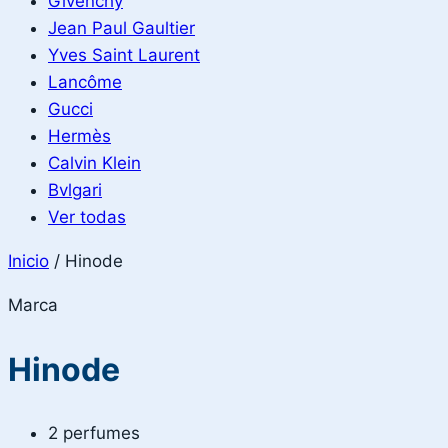
Givenchy
Jean Paul Gaultier
Yves Saint Laurent
Lancôme
Gucci
Hermès
Calvin Klein
Bvlgari
Ver todas
Inicio
/
Hinode
Marca
Hinode
2 perfumes