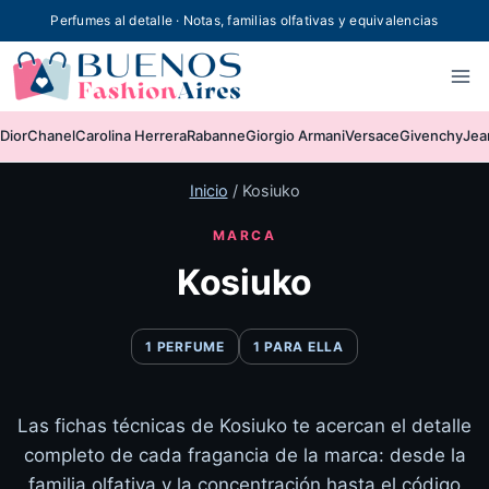
Skip
Perfumes al detalle · Notas, familias olfativas y equivalencias
to
content
Dior
Chanel
Carolina Herrera
Rabanne
Giorgio Armani
Versace
Givenchy
Jea
Inicio
/
Kosiuko
MARCA
Kosiuko
1 PERFUME
1 PARA ELLA
Las fichas técnicas de Kosiuko te acercan el detalle
completo de cada fragancia de la marca: desde la
familia olfativa y la concentración hasta el código