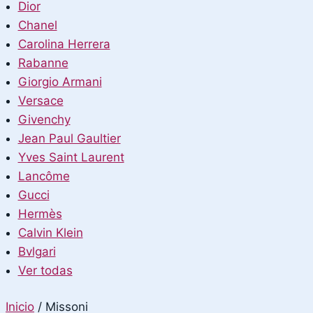
Dior
Chanel
Carolina Herrera
Rabanne
Giorgio Armani
Versace
Givenchy
Jean Paul Gaultier
Yves Saint Laurent
Lancôme
Gucci
Hermès
Calvin Klein
Bvlgari
Ver todas
Inicio
/
Missoni